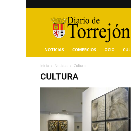
Diario
de
Torrejón
NOTICIAS
COMERCIOS
OCIO
CU
Inicio
Noticias
Cultura
CULTURA