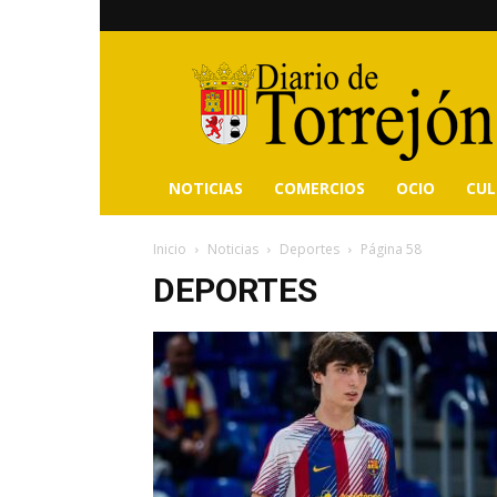
Diario
de
Torrejón
NOTICIAS
COMERCIOS
OCIO
CU
Inicio
Noticias
Deportes
Página 58
DEPORTES