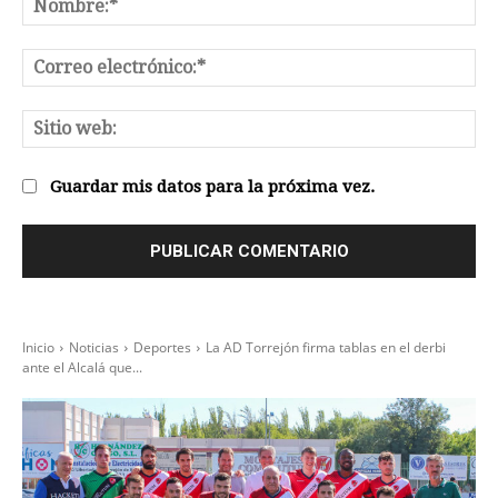
No
Co
el
Sit
we
Guardar mis datos para la próxima vez.