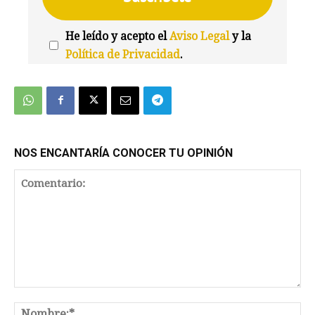
He leído y acepto el
Aviso Legal
y la
Política de Privacidad
.
We're
by
SendX
NOS ENCANTARÍA CONOCER TU OPINIÓN
Comentario:
No