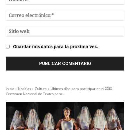
Co
el
Sit
we
Guardar mis datos para la próxima vez.