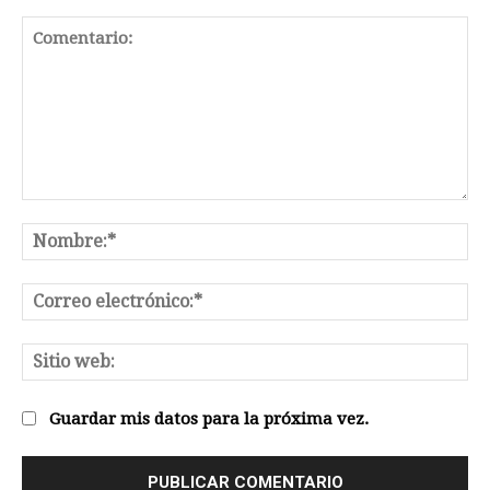
Comentario:
No
Co
el
Sit
we
Guardar mis datos para la próxima vez.