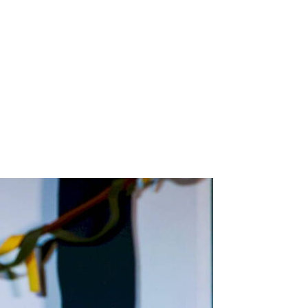
ico:*