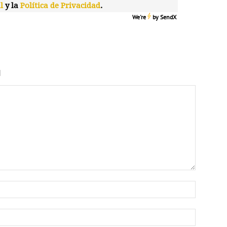
l
y la
Política de Privacidad
.
We're
by
SendX
N
Nombre:
Correo