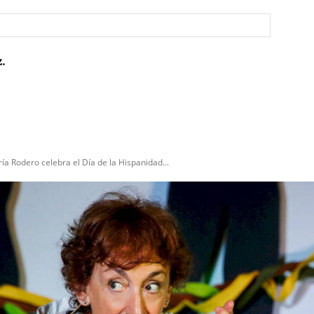
electrón
Sitio
web:
.