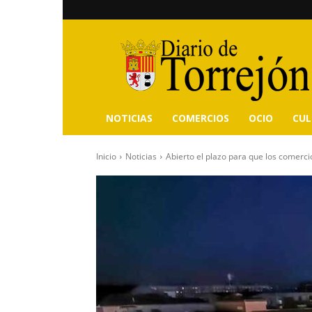
Diario
de
Torrejón
NOTICIAS
COMERCIOS
OCIO
CU
Inicio
Noticias
Abierto el plazo para que los comerci