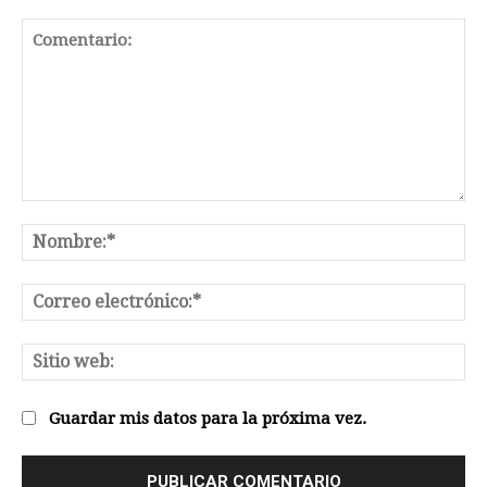
Comentario:
No
Co
el
Sit
we
Guardar mis datos para la próxima vez.