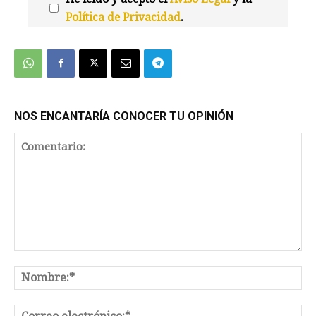
Política de Privacidad
.
We're
by
SendX
NOS ENCANTARÍA CONOCER TU OPINIÓN
Comentario:
No
Co