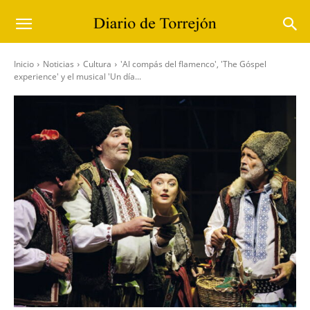
Inicio
Noticias
Cultura
'Al compás del flamenco', 'The Góspel
experience' y el musical 'Un día...