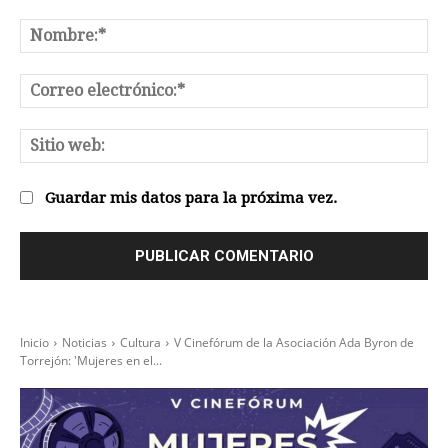
Comentario:
No
Co
el
Sit
we
Guardar mis datos para la próxima vez.