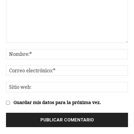
Comentario:
No
Co
el
Sit
we
Guardar mis datos para la próxima vez.