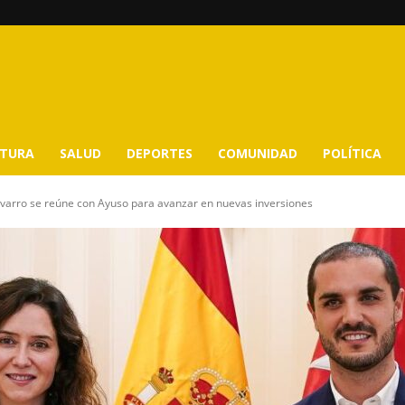
LTURA
SALUD
DEPORTES
COMUNIDAD
POLÍTICA
varro se reúne con Ayuso para avanzar en nuevas inversiones