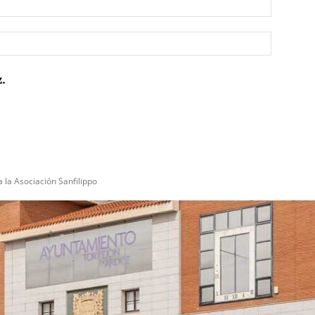
Correo
electrón
Sitio
web:
.