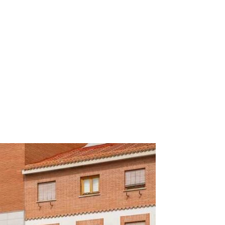
ico:*