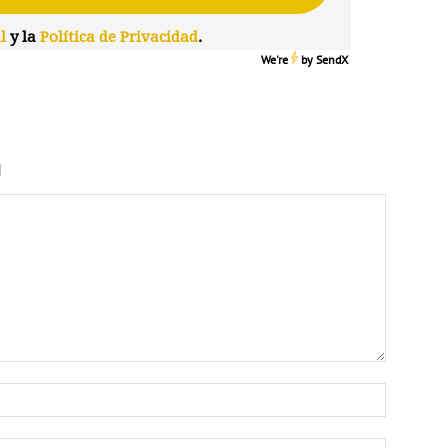
l
y la
Política de Privacidad
.
We're
by
SendX
N
Nombre: