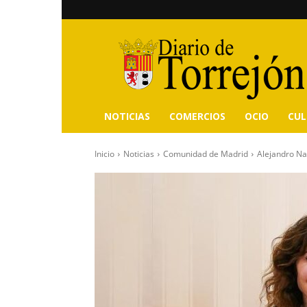
Diario
de
Torrejón
NOTICIAS
COMERCIOS
OCIO
CU
Inicio
Noticias
Comunidad de Madrid
Alejandro Na