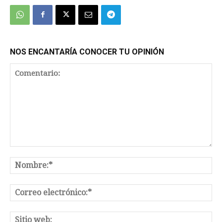
NOS ENCANTARÍA CONOCER TU OPINIÓN
Comentario:
No
Co
el
Sit