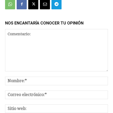
NOS ENCANTARÍA CONOCER TU OPINIÓN
Comentario:
No
Co
el
Sit