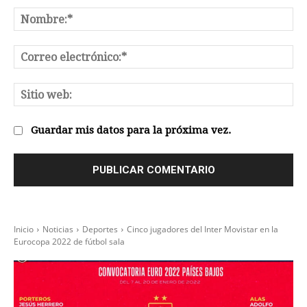
Comentario:
No
Co
el
Sit
we
Guardar mis datos para la próxima vez.