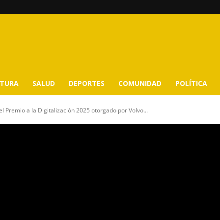
LTURA
SALUD
DEPORTES
COMUNIDAD
POLÍTICA
el Premio a la Digitalización 2025 otorgado por Volvo...