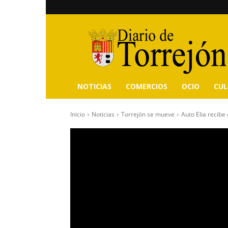
Diario
de
Torrejón
NOTICIAS
COMERCIOS
OCIO
CU
Inicio
Noticias
Torrejón se mueve
Auto Elia recibe 