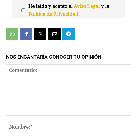
He leído y acepto el
Aviso Legal
y la
Política de Privacidad
.
We're
by
SendX
NOS ENCANTARÍA CONOCER TU OPINIÓN
Comentario:
No