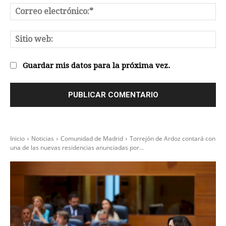
Co
el
Sit
we
Guardar mis datos para la próxima vez.