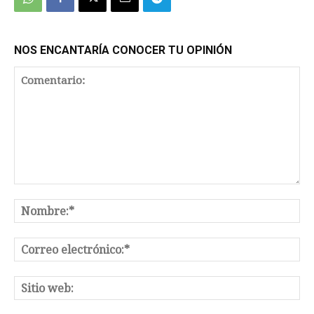
NOS ENCANTARÍA CONOCER TU OPINIÓN
Comentario:
No
Co
el
Sit
we