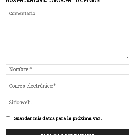
NOS ENCANTARÍA CONOCER TU OPINIÓN
Comentario:
No
Co
el
Sit
we
Guardar mis datos para la próxima vez.