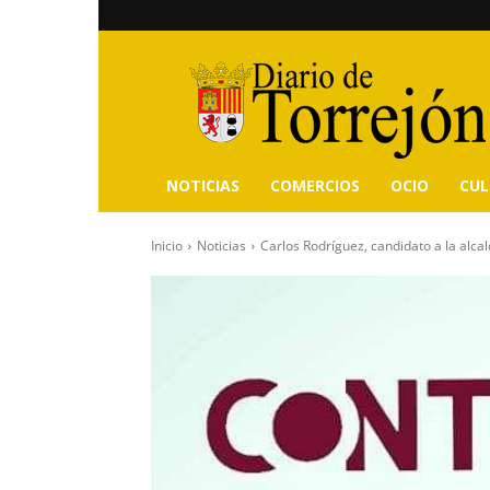
Diario
de
Torrejón
NOTICIAS
COMERCIOS
OCIO
CU
Inicio
Noticias
Carlos Rodríguez, candidato a la alca