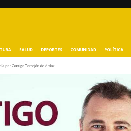
LTURA
SALUD
DEPORTES
COMUNIDAD
POLÍTICA
ldía por Contigo Torrejón de Ardoz