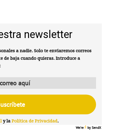
estra newsletter
onales a nadie. Solo te enviaremos correos
te de baja cuando quieras. Introduce a
:
l
y la
Política de Privacidad
.
We're
by
SendX