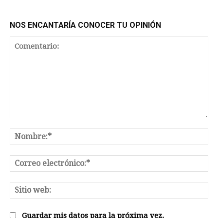
NOS ENCANTARÍA CONOCER TU OPINIÓN
Comentario:
No
Co
el
Sit
we
Guardar mis datos para la próxima vez.