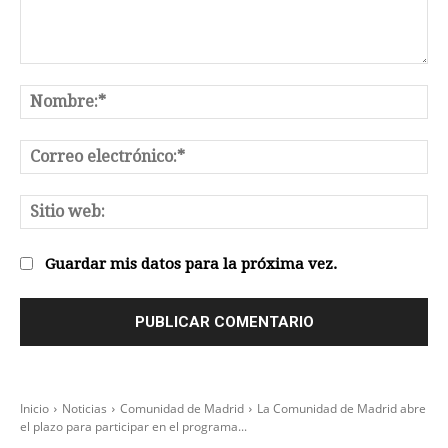
Comentario:
No
Co
el
Sit
we
Guardar mis datos para la próxima vez.