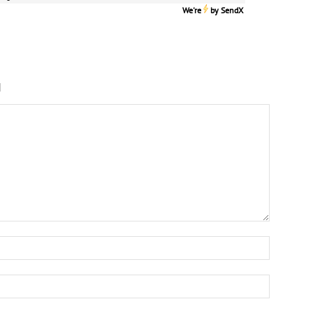
We're
by
SendX
N
Nombre:
Correo
electrón