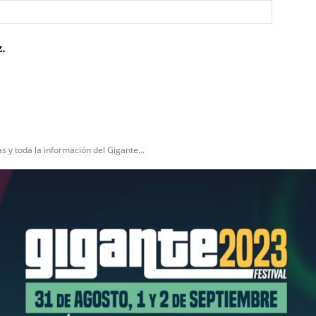
Sitio
web:
.