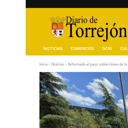
Diario
de
Torrejón
NOTICIAS
COMERCIOS
OCIO
CU
Inicio
Noticias
Reformado el paso subterráneo de la