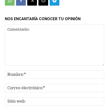
NOS ENCANTARÍA CONOCER TU OPINIÓN
Comentario:
No
Co
el
Sit
we