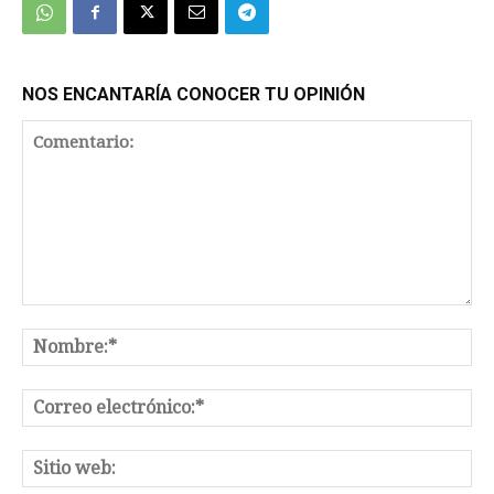
NOS ENCANTARÍA CONOCER TU OPINIÓN
Comentario:
No
Co
el
Sit
we