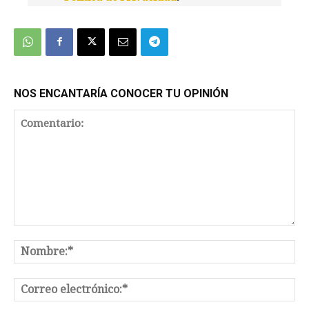
We're
by
SendX
NOS ENCANTARÍA CONOCER TU OPINIÓN
Comentario:
No
Co
el