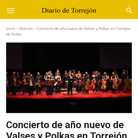
Inicio
Noticias
Concierto de año nuevo de Valses y Polkas en Torrejón
de Ardoz
Concierto de año nuevo de
Valses y Polkas en Torrejón