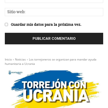
el
Sit
we
Guardar mis datos para la próxima vez.