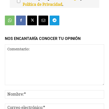
Política de Privacidad
.
We're
by
SendX
NOS ENCANTARÍA CONOCER TU OPINIÓN
Comentario:
No
Co