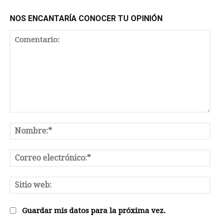
NOS ENCANTARÍA CONOCER TU OPINIÓN
Comentario:
No
Co
el
Sit
we
Guardar mis datos para la próxima vez.