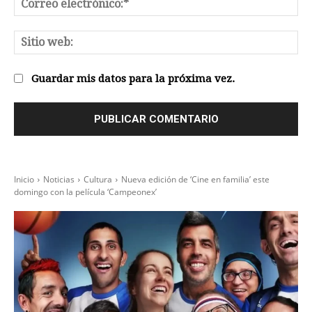
Co
el
Sit
we
Guardar mis datos para la próxima vez.