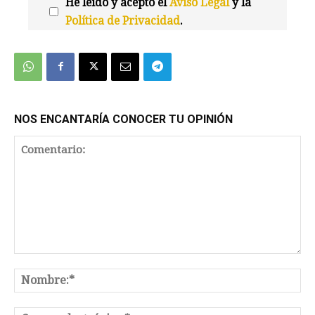
He leído y acepto el
Aviso Legal
y la
Política de Privacidad
.
We're
by
SendX
NOS ENCANTARÍA CONOCER TU OPINIÓN
Comentario:
No