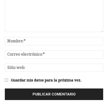
Comentario:
No
Co
el
Sit
we
Guardar mis datos para la próxima vez.