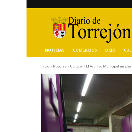
Diario
de
Torrejón
NOTICIAS
COMERCIOS
OCIO
CU
Inicio
Noticias
Cultura
El Archivo Municipal amplía 