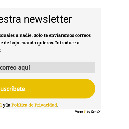
estra newsletter
onales a nadie. Solo te enviaremos correos
te de baja cuando quieras. Introduce a
:
l
y la
Política de Privacidad
.
We're
by
SendX