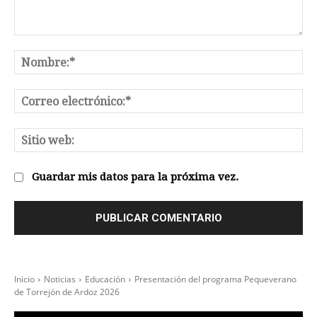
Comentario:
No
Co
el
Sit
we
Guardar mis datos para la próxima vez.