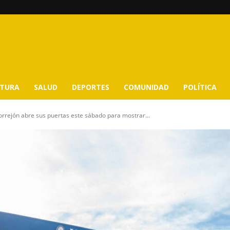
LTURA
SALUD
DEPORTES
COMUNIDAD
POLÍTICA
ejón abre sus puertas este sábado para mostrar...