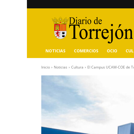
Diario
de
Torrejón
NOTICIAS
COMERCIOS
OCIO
CU
Inicio
Noticias
Cultura
El Campus UCAM-COE de Torr