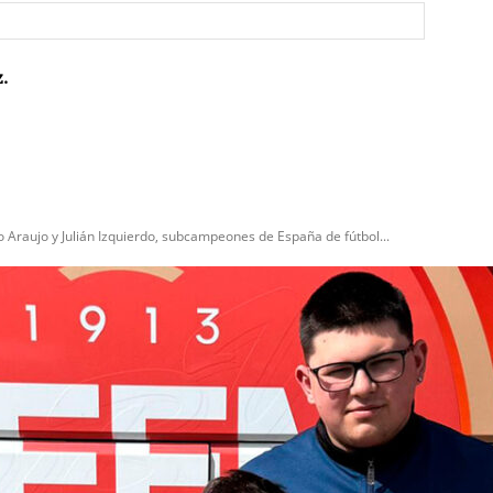
Sitio
web:
.