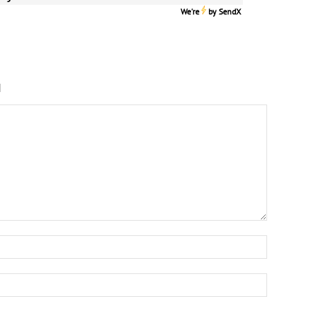
We're
by
SendX
N
Nombre:
Correo
electrón