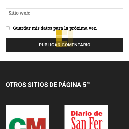
el
Sit
we
Guardar mis datos para la próxima vez.
OTROS SITIOS DE PÁGINA 5
™