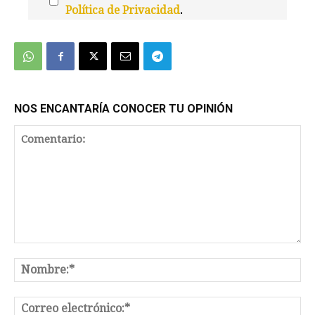
Política de Privacidad
.
We're
by
SendX
NOS ENCANTARÍA CONOCER TU OPINIÓN
Comentario:
No
Co