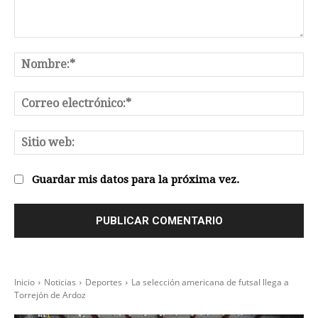
Comentario:
No
Co
el
Sit
we
Guardar mis datos para la próxima vez.