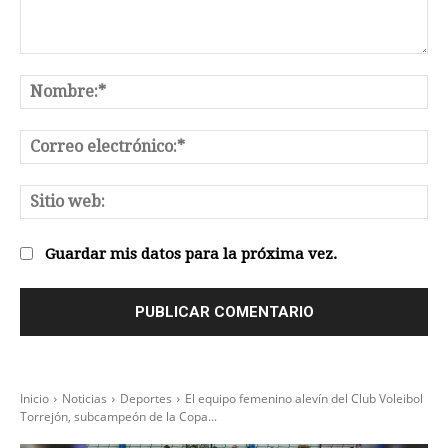
Comentario:
No
Co
el
Sit
we
Guardar mis datos para la próxima vez.