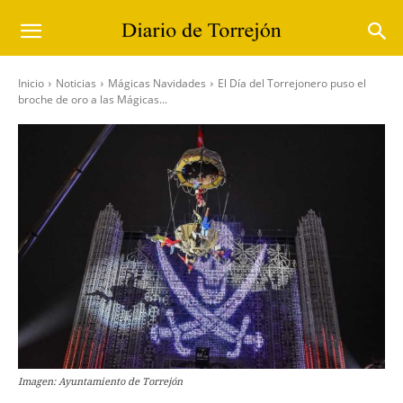
Inicio
Noticias
Mágicas Navidades
El Día del Torrejonero puso el
broche de oro a las Mágicas...
Imagen: Ayuntamiento de Torrejón