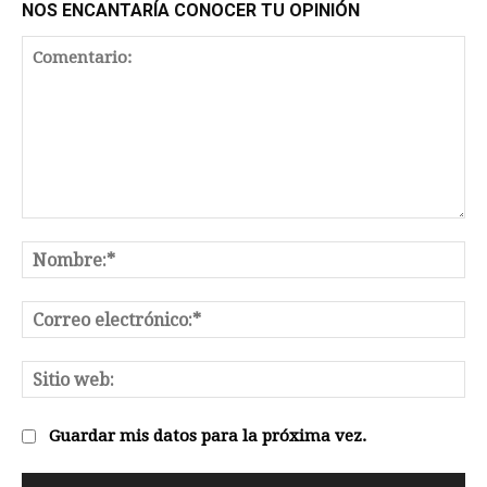
NOS ENCANTARÍA CONOCER TU OPINIÓN
Comentario:
No
Co
el
Sit
we
Guardar mis datos para la próxima vez.