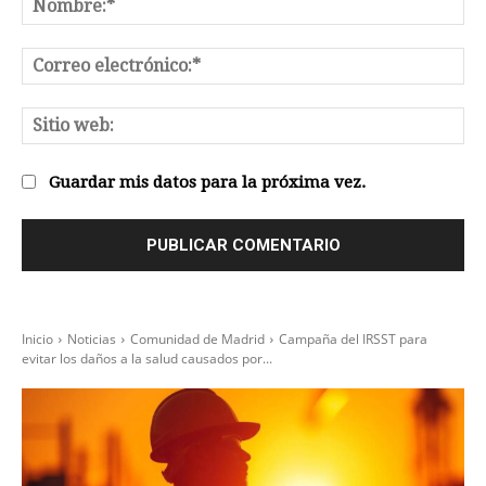
No
Co
el
Sit
we
Guardar mis datos para la próxima vez.