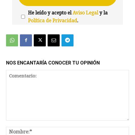
He leído y acepto el
Aviso Legal
y la
Política de Privacidad
.
We're
by
SendX
NOS ENCANTARÍA CONOCER TU OPINIÓN
Comentario:
No