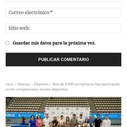
Co
el
Sit
we
Guardar mis datos para la próxima vez.