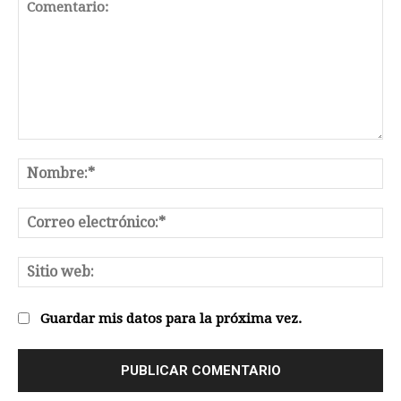
Comentario:
No
Co
el
Sit
we
Guardar mis datos para la próxima vez.