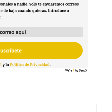
onales a nadie. Solo te enviaremos correos
te de baja cuando quieras. Introduce a
:
l
y la
Política de Privacidad
.
We're
by
SendX
N