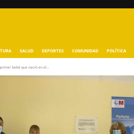
LTURA
SALUD
DEPORTES
COMUNIDAD
POLÍTICA
primer bebé que nació en el...