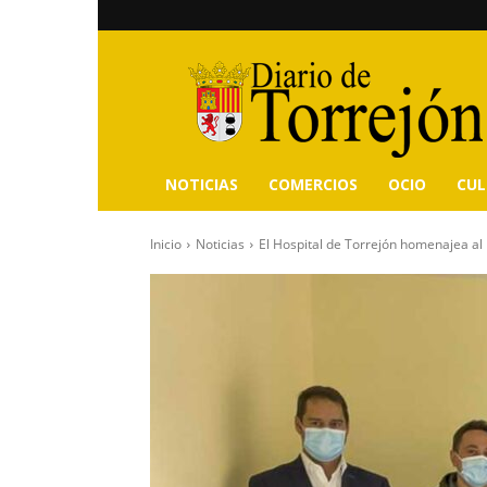
Diario
de
Torrejón
NOTICIAS
COMERCIOS
OCIO
CU
Inicio
Noticias
El Hospital de Torrejón homenajea al 