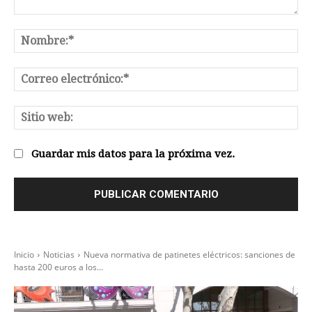
Comentario:
No
Co
el
Sit
we
Guardar mis datos para la próxima vez.