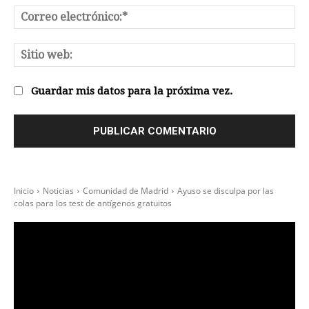
Co
el
Sit
we
Guardar mis datos para la próxima vez.