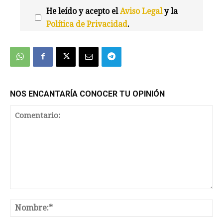
He leído y acepto el
Aviso Legal
y la
Política de Privacidad
.
We're
by
SendX
NOS ENCANTARÍA CONOCER TU OPINIÓN
Comentario:
No