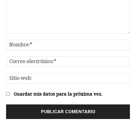
Comentario:
No
Co
el
Sit
we
Guardar mis datos para la próxima vez.