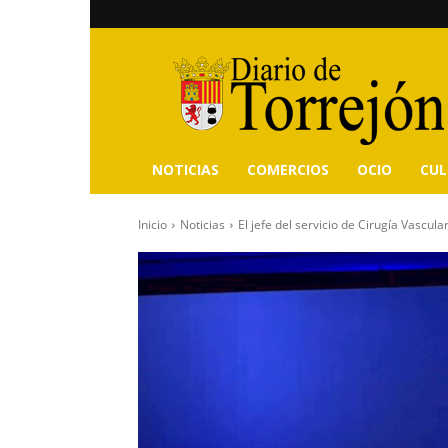
Diario
de
Torrejón
NOTICIAS
COMERCIOS
OCIO
CU
Inicio
Noticias
El jefe del servicio de Cirugía Vascula