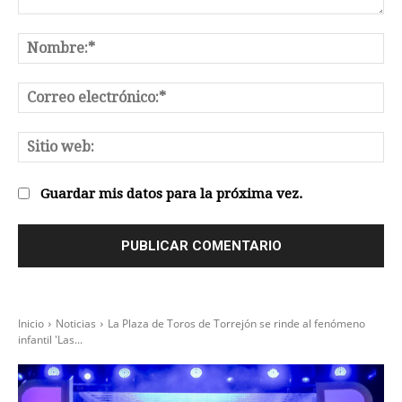
Comentario:
No
Co
el
Sit
we
Guardar mis datos para la próxima vez.