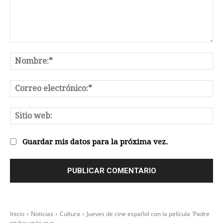
Comentario:
No
Co
el
Sit
we
Guardar mis datos para la próxima vez.