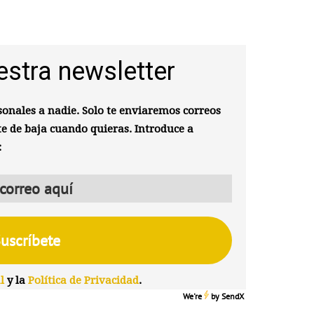
estra newsletter
onales a nadie. Solo te enviaremos correos
te de baja cuando quieras. Introduce a
:
l
y la
Política de Privacidad
.
We're
by
SendX