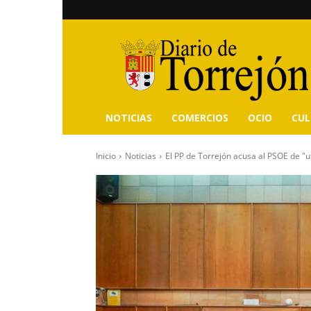
Diario
de
Torrejón
NOTICIAS
COMERCIOS
OCIO
CU
Inicio
Noticias
El PP de Torrejón acusa al PSOE de "ut