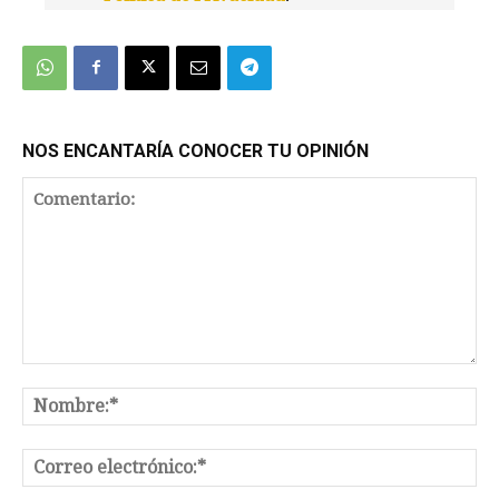
We're
by
SendX
NOS ENCANTARÍA CONOCER TU OPINIÓN
Comentario:
No
Co
el