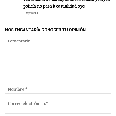
policía no pasa k casualidad oye!
Respuesta
NOS ENCANTARÍA CONOCER TU OPINIÓN
Comentario:
No
Co
el