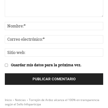
Comentario:
No
Co
el
Sit
we
Guardar mis datos para la próxima vez.